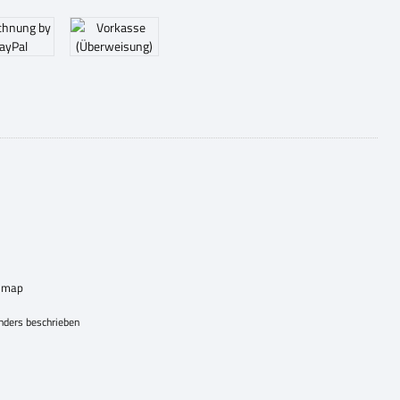
emap
nders beschrieben