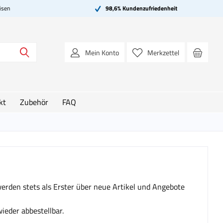
isen
98,6% Kundenzufriedenheit
Mein Konto
Merkzettel
kt
Zubehör
FAQ
erden stets als Erster über neue Artikel und Angebote
wieder abbestellbar.