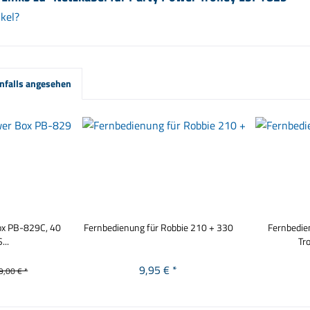
kel?
nfalls angesehen
ox PB-829C, 40
Fernbedienung für Robbie 210 + 330
Fernbedie
...
Tr
9,95 € *
9,00 € *