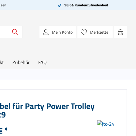
isen
98,6% Kundenzufriedenheit
Mein Konto
Merkzettel
kt
Zubehör
FAQ
el für Party Power Trolley
29
€ *