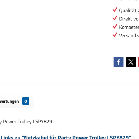
Qualität 
Direkt vo
Kompeten
Versand 
wertungen
0
ty Power Trolley LSPY829
Links zu "Netzkabel für Party Power Trolley LSPY829"