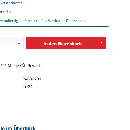
. Versandkosten
tenfrei
rsandfertig, Lieferzeit ca. 2-4 Werktage (Deutschland)
In den
Warenkorb
n
Merken
Bewerten
24039701
jtc-24
ile im Überblick