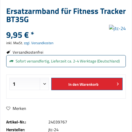
Ersatzarmband für Fitness Tracker
BT35G
9,95 € *
inkl. MwSt.
zzgl. Versandkosten
Versandkostenfrei
Sofort versandfertig, Lieferzeit ca. 2-4 Werktage (Deutschland)
In den
Warenkorb
Merken
Artikel-Nr.:
24039767
Hersteller:
jtc-24