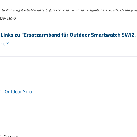
chland ist registriertes Mitglied der Stiftung ear für Elektro- und Elektronikgeräte, die in Deutschland verkauft w
 DE29418040.
 Links zu "Ersatzarmband für Outdoor Smartwatch SWi2,
kel?
ür Outdoor