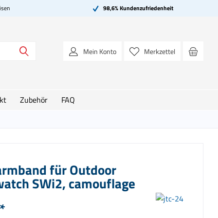
isen
98,6% Kundenzufriedenheit
Mein Konto
Merkzettel
kt
Zubehör
FAQ
armband für Outdoor
atch SWi2, camouflage
*