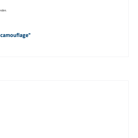
erden.
 camouflage"