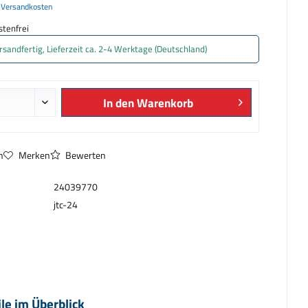
. Versandkosten
tenfrei
rsandfertig, Lieferzeit ca. 2-4 Werktage (Deutschland)
In den
Warenkorb
n
Merken
Bewerten
24039770
jtc-24
ile im Überblick