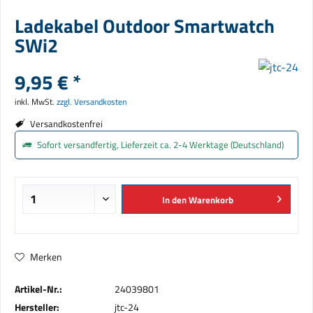
Ladekabel Outdoor Smartwatch
SWi2
9,95 € *
inkl. MwSt.
zzgl. Versandkosten
Versandkostenfrei
Sofort versandfertig, Lieferzeit ca. 2-4 Werktage (Deutschland)
In den
Warenkorb
Merken
Artikel-Nr.:
24039801
Hersteller:
jtc-24