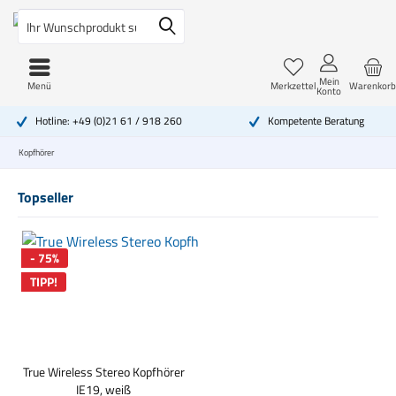
Mein
Menü
Merkzettel
Warenkorb
Konto
Hotline: +49 (0)21 61 / 918 260
Kompetente Beratung
Kopfhörer
Topseller
- 75%
TIPP!
True Wireless Stereo Kopfhörer
IE19, weiß