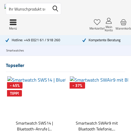
Mein
Menü
Merkzettel
Warenkorb
Konto
Hotline: +49 (0)21 61 / 918 260
Kompetente Beratung
Smartwatches
Topseller
- 45%
- 37%
TIPP!
Smartwatch SWS14 |
Smartwatch SWAir9 mit
Bluetooth-Anrufe |...
Bluetooth Telefonie,...