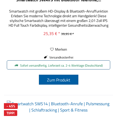
Smartwatch mit großem HD-Display & Bluetooth-Anruffunktion
Erleben Sie moderne Technologie direkt am Handgelenk! Diese
stylische Smartwatch überzeugt mit einem großen 2,01 Zoll IPS
HD Full Touch Farbdisplay, intelligenter Gesundheitsüberwachung
und zahlreichen Sport- & Alltagsfunktionen. Perfekt für Alltag,
25,35 € *
39,95 € *
Fitness und Freizeit. Highlights auf einen Blick Großes 2,01 Zoll /...
Merken
Versandkostenfrei
Sofort versandfertig, Lieferzeit ca. 2-4 Werktage (Deutschland)
Zum Produkt
- 45%
TIPP!