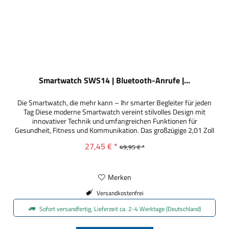
Smartwatch SWS14 | Bluetooth-Anrufe |...
Die Smartwatch, die mehr kann – Ihr smarter Begleiter für jeden
Tag Diese moderne Smartwatch vereint stilvolles Design mit
innovativer Technik und umfangreichen Funktionen für
Gesundheit, Fitness und Kommunikation. Das großzügige 2,01 Zoll
IPS Touchdisplay sorgt für eine gestochen scharfe Darstellung und
27,45 € *
49,95 € *
komfortable Bedienung. Dank Bluetooth 5.0 bleiben Sie jederzeit...
Merken
Versandkostenfrei
Sofort versandfertig, Lieferzeit ca. 2-4 Werktage (Deutschland)