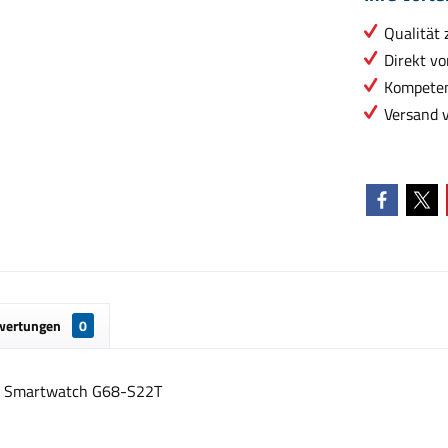
Qualität 
Direkt vo
Kompeten
Versand 
wertungen
0
r Smartwatch G68-S22T