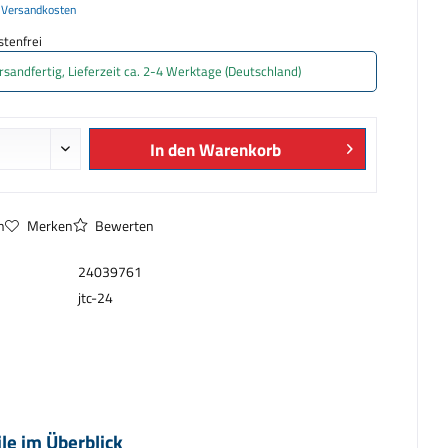
. Versandkosten
tenfrei
rsandfertig, Lieferzeit ca. 2-4 Werktage (Deutschland)
In den
Warenkorb
n
Merken
Bewerten
24039761
jtc-24
ile im Überblick