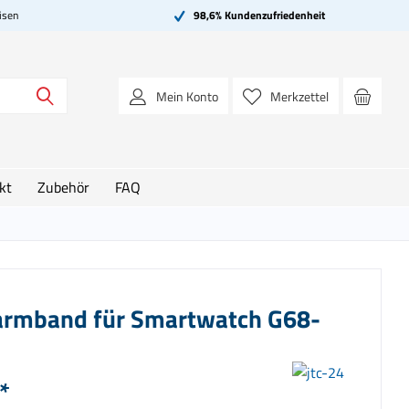
isen
98,6% Kundenzufriedenheit
Mein Konto
Merkzettel
kt
Zubehör
FAQ
armband für Smartwatch G68-
*