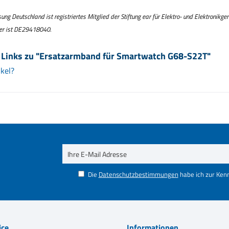
ng Deutschland ist registriertes Mitglied der Stiftung ear für Elektro- und Elektronikge
er ist DE29418040.
 Links zu "Ersatzarmband für Smartwatch G68-S22T"
kel?
Die
Datenschutzbestimmungen
habe ich zur Ke
ice
Informationen