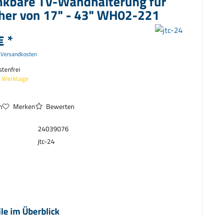
kbare TV-Wandhalterung für
her von 17" - 43" WH02-221
€ *
. Versandkosten
tenfrei
3 Werktage
n
Merken
Bewerten
24039076
jtc-24
ile im Überblick