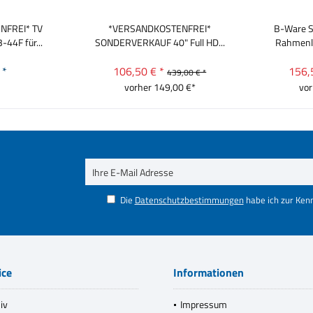
NFREI* TV
*VERSANDKOSTENFREI*
B-Ware 
44F für...
SONDERVERKAUF 40" Full HD...
Rahmenlo
 *
106,50 € *
156,
439,00 € *
vorher 149,00 €*
vor
Die
Datenschutzbestimmungen
habe ich zur Ke
ice
Informationen
iv
Impressum