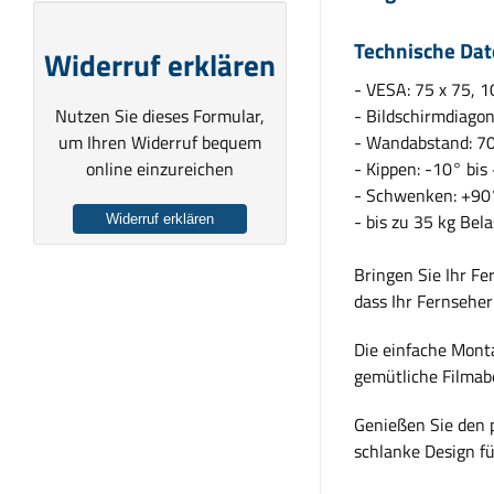
Technische Dat
Widerruf erklären
- VESA: 75 x 75, 1
Nutzen Sie dieses Formular,
- Bildschirmdiagon
um Ihren Widerruf bequem
- Wandabstand: 7
online einzureichen
- Kippen: -10° bis
- Schwenken: +90°
- bis zu 35 kg Bel
Widerruf erklären
Bringen Sie Ihr Fe
dass Ihr Fernseher
Die einfache Mont
gemütliche Filmab
Genießen Sie den p
schlanke Design f