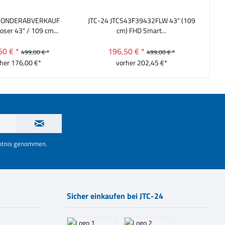
SONDERABVERKAUF
JTC-24 JTCS43F39432FLW 43" (109
ser 43" / 109 cm...
cm) FHD Smart...
50 € *
196,50 € *
499,00 € *
499,00 € *
her 176,00 €*
vorher 202,45 €*
nntnis genommen.
Sicher einkaufen bei JTC-24