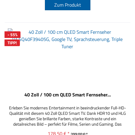
Zum Produkt
- 55%
TIPP!
40 Zoll / 100 cm QLED Smart Fernseher...
Erleben Sie modernes Entertainment in beeindruckender Full-HD-
Qualität mit diesem 40 Zoll QLED Smart TV. Dank HDR10 und HLG
genießen Sie brillante Farben, starke Kontraste und ein
detailreiches Bild – perfekt für Filme, Serien und Gaming. Das
integrierte Google TV bietet direkten Zugriff auf beliebte
178,50 € *
399,00 € *
Streaming-Dienste wie Netflix, YouTube, Prime Video und Disney+