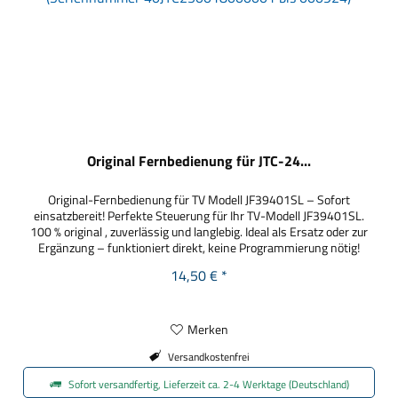
Original Fernbedienung für JTC-24...
Original-Fernbedienung für TV Modell JF39401SL – Sofort
einsatzbereit! Perfekte Steuerung für Ihr TV-Modell JF39401SL.
100 % original , zuverlässig und langlebig. Ideal als Ersatz oder zur
Ergänzung – funktioniert direkt, keine Programmierung nötig!
ACHTUNG! Nur für folgenden Seriennummernbereich geeignet:
14,50 € *
40JTC250018000001 - 000924
Merken
Versandkostenfrei
Sofort versandfertig, Lieferzeit ca. 2-4 Werktage (Deutschland)