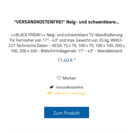
*VERSANDKOSTENFREI* Neig- und schwenkbare...
++BLACK FRIDAY++ Neig- und schwenkbare TV-Wandhalterung
für Fernseher von 17" - 43" und max. Gewicht von 35 kg, WH02-
221 Technische Daten: - VESA: 75 x 75, 100 x 75, 100 x 100, 200 x
100, 200 x 200 - Bildschirmdiagonale: 17" - 43" - Wandabstand:
70 - 210 mm - Kippen: -10° bis +10° - Schwenken: +90° bis -90°
17,40 € *
- bis zu 35 kg Belastung Bringen Sie Ihr Fernseherlebnis auf die...
Merken
Versandkostenfrei
Lieferzeit 3 Werktage
Zum Produkt