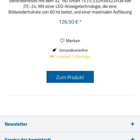
Seherlebnisses mit dem 32" HD Smart TV JTCS32H39322FLW von
JTC-24. Mit einer LED-Anzeigetechnologie, die eine
Bildwiederholrate von 60 Hz bietet, und einer maximalen Auflösung
von 720p (HD), liefert dieser Fernseher Bildqualität, die Ihre Augen
126,50 € *
erfreuen wird. Der Smart TV ist ausgestattet mit der intuitiven...
Merken
Versandkostenfrei
Lieferzeit 3 Werktage
Zum Produkt
Newsletter
Service der begeistert!