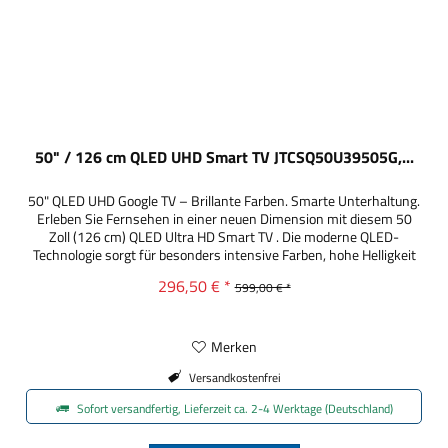
50" / 126 cm QLED UHD Smart TV JTCSQ50U39505G,...
50" QLED UHD Google TV – Brillante Farben. Smarte Unterhaltung.
Erleben Sie Fernsehen in einer neuen Dimension mit diesem 50
Zoll (126 cm) QLED Ultra HD Smart TV . Die moderne QLED-
Technologie sorgt für besonders intensive Farben, hohe Helligkeit
und beeindruckende Bildqualität. In Kombination mit der gestochen
296,50 € *
599,00 € *
scharfen 4K Ultra HD Auflösung (3840 x 2160 Pixel), Dolby...
Merken
Versandkostenfrei
Sofort versandfertig, Lieferzeit ca. 2-4 Werktage (Deutschland)