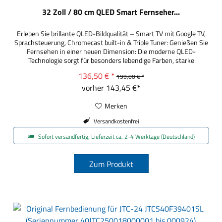
32 Zoll / 80 cm QLED Smart Fernseher...
Erleben Sie brillante QLED-Bildqualität – Smart TV mit Google TV,
Sprachsteuerung, Chromecast built-in & Triple Tuner: Genießen Sie
Fernsehen in einer neuen Dimension: Die moderne QLED-
Technologie sorgt für besonders lebendige Farben, starke
Kontraste und beeindruckende Bildtiefe auf dem 80 cm (32”) HD-
136,50 € *
199,00 € *
Display. Dank HDR10/HLG werden Inhalte noch dynamischer und
vorher 143,45 €*
detailreicher...
Merken
Versandkostenfrei
Sofort versandfertig, Lieferzeit ca. 2-4 Werktage (Deutschland)
Zum Produkt