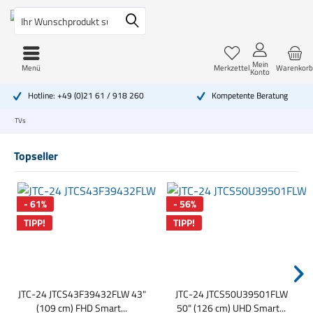
Mein
Menü
Merkzettel
Warenkorb
Konto
Hotline: +49 (0)21 61 / 918 260
Kompetente Beratung
TVs
Topseller
- 61%
- 56%
TIPP!
TIPP!
JTC-24 JTCS43F39432FLW 43"
JTC-24 JTCS50U39501FLW
(109 cm) FHD Smart...
50" (126 cm) UHD Smart...