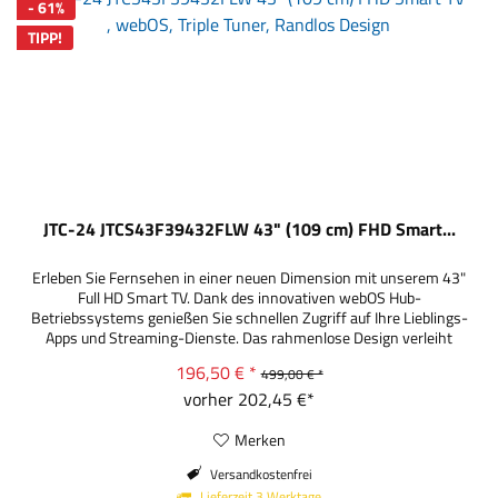
- 61%
TIPP!
JTC-24 JTCS43F39432FLW 43" (109 cm) FHD Smart...
Erleben Sie Fernsehen in einer neuen Dimension mit unserem 43"
Full HD Smart TV. Dank des innovativen webOS Hub-
Betriebssystems genießen Sie schnellen Zugriff auf Ihre Lieblings-
Apps und Streaming-Dienste. Das rahmenlose Design verleiht
Ihrem Wohnzimmer einen modernen Touch und das Triple Tuner-
196,50 € *
499,00 € *
System sorgt für vielseitige Empfangsmöglichkeiten – ganz gleich,
vorher 202,45 €*
ob Sie Kabel,...
Merken
Versandkostenfrei
Lieferzeit 3 Werktage