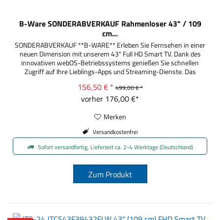
B-Ware SONDERABVERKAUF Rahmenloser 43" / 109
cm...
SONDERABVERKAUF **B-WARE** Erleben Sie Fernsehen in einer
neuen Dimension mit unserem 43" Full HD Smart TV. Dank des
innovativen webOS-Betriebssystems genießen Sie schnellen
Zugriff auf Ihre Lieblings-Apps und Streaming-Dienste. Das
rahmenlose Design verleiht Ihrem Wohnzimmer einen modernen
156,50 € *
499,00 € *
Touch und das Triple Tuner-System sorgt für vielseitige
Empfangsmöglichkeiten – ganz...
vorher 176,00 €*
Merken
Versandkostenfrei
Sofort versandfertig, Lieferzeit ca. 2-4 Werktage (Deutschland)
Zum Produkt