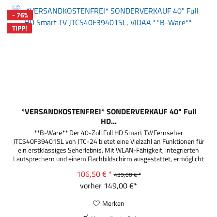
- 76%
TIPP!
*VERSANDKOSTENFREI* SONDERVERKAUF 40" Full
HD...
**B-Ware** Der 40-Zoll Full HD Smart TV/Fernseher
JTCS40F39401SL von JTC-24 bietet eine Vielzahl an Funktionen für
ein erstklassiges Seherlebnis. Mit WLAN-Fähigkeit, integrierten
Lautsprechern und einem Flachbildschirm ausgestattet, ermöglicht
er das bequeme Streamen von Inhalten über Netflix und anderen
106,50 € *
439,00 € *
Plattformen. Der Triple Tuner unterstützt digitales...
vorher 149,00 €*
Merken